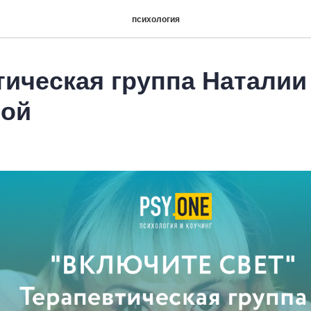
психология
тическая группа Наталии
ной