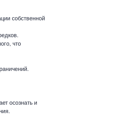
ации собственной
редков.
ого, что
раничений.
ает осознать и
чия.