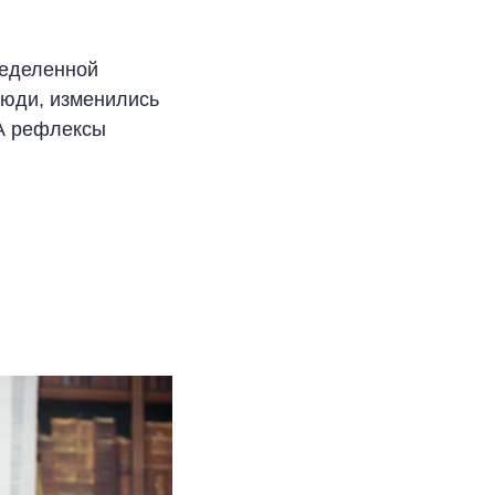
ределенной
люди, изменились
 А рефлексы