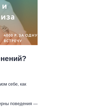
енений?
мом себе, как
терны поведения —