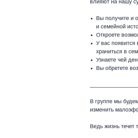
влияют на нашу су
Вы получите и 
и семейной ист
Откроете возмож
У вас появится 
храниться в сем
Узнаете чей де
Вы обретете во
_______________
В группе мы будем
изменить малоэфф
Ведь жизнь течет 