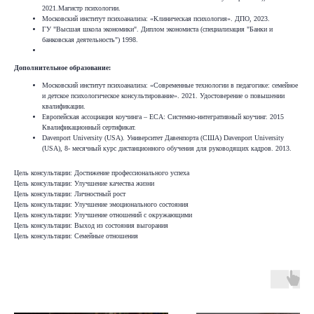
2021.Магистр психологии.
Московский институт психоанализа: «Клиническая психология». ДПО, 2023.
ГУ "Высшая школа экономики". Диплом экономиста (специализация "Банки и
банковская деятельность") 1998.
Дополнительное образование:
Московский институт психоанализа: «Современные технологии в педагогике: семейное
и детское психологическое консультирование». 2021. Удостоверение о повышении
квалификации.
Европейская ассоциация коучинга – ЕСА: Системно-интегративный коучинг. 2015
Квалификационный сертификат.
Davenport University (USA). Университет Давенпорта (США) Davenport University
(USA), 8- месячный курс дистанционного обучения для руководящих кадров. 2013.
Цель консультации: Достижение профессионального успеха
Цель консультации: Улучшение качества жизни
Цель консультации: Личностный рост
Цель консультации: Улучшение эмоционального состояния
Цель консультации: Улучшение отношений с окружающими
Цель консультации: Выход из состояния выгорания
Цель консультации: Семейные отношения