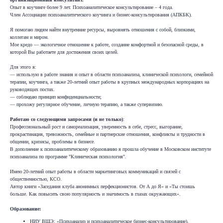
Опыт в коучинге более 9 лет. Психоаналитическое консультирование – 4 года.
Член Ассоциации психоаналитического коучинга и бизнес-консультирования (АПКБК).
Я помогаю людям найти внутренние ресурсы, выровнять отношения с собой, близкими,
коллегам и миром.
Мое кредо — экологичное отношение к работе, создание комфортной и безопасной среды, в
которой Вы работаете для достижения своих целей.
Для этого я:
— использую в работе знания и опыт в области психоанализа, клинической психологи, семейной
терапии, коучинга, а также 20-летний опыт работы в крупных международных корпорациях на
руководящих постах.
— соблюдаю принцип конфиденциальности;
— прохожу регулярное обучение, личную терапию, а также супервизию.
Работаю со следующими запросами (и не только)
:
Профессиональный рост и самореализация, уверенность в себе, стресс, выгорание,
прокрастинация, тревожность, семейные и партнерские отношения, конфликты и трудности в
общении, кризисы, проблемы в бизнесе.
В дополнение к психоаналитическому образованию я прошла обучение в Московском институте
психоанализа по программе "Клиническая психология".
Имею 20-летний опыт работы в области маркетинговых коммуникаций и связей с
общественностью, КСО.
Автор книги «Заседания клуба анонимных перфекционистов. От А до Я» и «Ты стоишь
больше. Как повысить свою популярность и значимость в глазах окружающих».
Образование:
НИУ ВШЭ: «Психоанализ и психоаналитическое бизнес-консультирование),