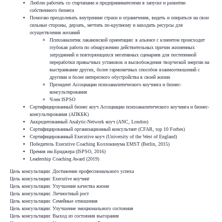
Люблю работать со стартапами и предпринимателями в запуске и развитии
собственного бизнеса
Помогаю преодолевать внутренние страхи и ограничения, видеть и опираться на свои
сильные стороны, дерзать, мечтать по-крупному и находить ресурсы для
осуществления желаний
Психоаналитик лакановской ориентации: в альянсе с клиентом происходит
глубокая работа по обнаружению действительных причин жизненных
затруднений и повторяющихся негативных сценариев для постепенной
переработки привычных установок и высвобождения творческой энергии на
выстраивание других, более гармоничных способов взаимоотношений с
другими и более интересного обустройства в своей жизни
Президент Ассоциации психоаналитического коучинга и бизнес-
консультирования
Член ISPSO
Сертифицированный бизнес коуч Ассоциации психоаналитического коучинга и бизнес-
консультирования (АПКБК)
Аккредитованный Analytic-Network коуч (ANC, London)
Сертифицированный организационный консультант (CFAR, top 10 Forbes)
Сертифицированный Executive коуч (University of the West of England)
Победитель Executive Coaching Коллоквиума EMST (Berlin, 2015)
Премия им.Бриджера (ISPSO, 2016)
Leadership Coaching Award (2019)
Цель консультации: Достижение профессионального успеха
Цель консультации: Executive коучинг
Цель консультации: Улучшение качества жизни
Цель консультации: Личностный рост
Цель консультации: Семейные отношения
Цель консультации: Улучшение эмоционального состояния
Цель консультации: Выход из состояния выгорания