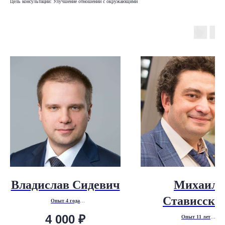
Цель консультации: Улучшение отношений с окружающими
Владислав Сидевич
Михаил
Стависски
Опыт 4 года
Психодинамический коучинг.
4 000
₽
Опыт 11 лет
Бизнес-психология.
Executive-coach INSEAD