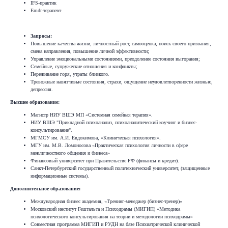
‌IFS-практик
Emdr-терапевт
Запросы:
Повышение качества жизни, личностный рост, самооценка, поиск своего призвания,
смена направления, повышение личной эффективности;
Управление эмоциональными состояниями, преодоление состояния выгорания;
Семейные, супружеские отношения и конфликты;
Переживание горя, утраты близкого.
Тревожные навязчивые состояния, страхи, ощущение неудовлетворенности жизнью,
депрессия.
Высшее образование:
Магистр НИУ ВШЭ МП «Системная семейная терапия».
НИУ ВШЭ "Прикладной психоанализ, психоаналитический коучинг и бизнес-
консультирование".
МГМСУ им. А.И. Евдокимова, «Клиническая психология».
МГУ им. М.В. Ломоносова «Практическая психология личности в сфере
межличностного общения и бизнеса»
Финансовый университет при Правительстве РФ (финансы и кредит).
Санкт-Петербургский государственный политехнический университет, (защищенные
информационные системы).
Дополнительное образование:
Международная бизнес академия, «Тренинг-менеджер (бизнес-тренер)»
Московский институт Гештальта и Психодрамы (МИГИП) «Методика
психологического консультирования на теории и методологии психодрамы»
Совместная программа МИГИП и РУДН на базе Психиатрической клинической