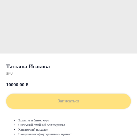
Татьяна Исакова
SKU:
10000,00
₽
Записаться
Executive и бизнес коуч.
Системный семейный психотерапевт
Клинический психолог.
Эмоционально-фокусированный терапевт