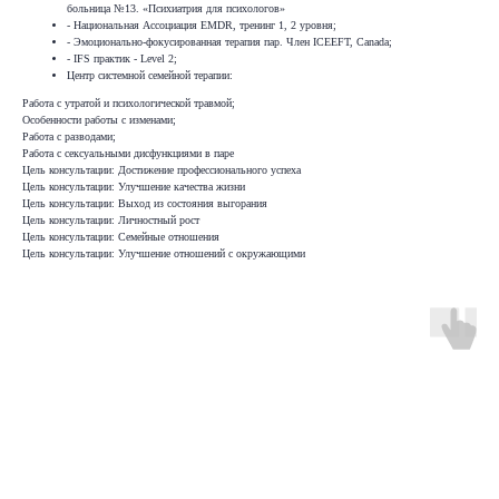
больница №13. «Психиатрия для психологов»
- Национальная Ассоциация EMDR, тренинг 1, 2 уровня;
- Эмоционально-фокусированная терапия пар. Член ICEEFT, Canada;
- IFS практик - Level 2;
Центр системной семейной терапии:
Работа с утратой и психологической травмой;
Особенности работы с изменами;
Работа с разводами;
Работа с сексуальными дисфункциями в паре
Цель консультации: Достижение профессионального успеха
Цель консультации: Улучшение качества жизни
Цель консультации: Выход из состояния выгорания
Цель консультации: Личностный рост
Цель консультации: Семейные отношения
Цель консультации: Улучшение отношений с окружающими