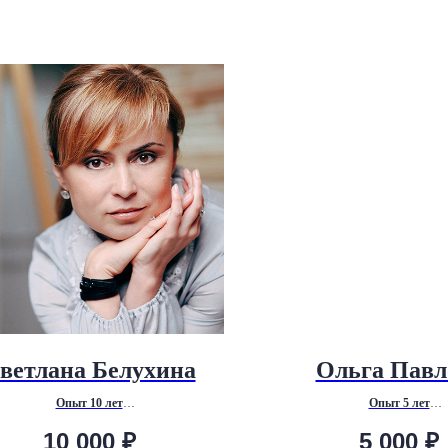
ветлана Белухина
Ольга Павл
Опыт 10 лет
Опыт 5 лет
сихоаналитический бизнес-коучинг,
Психоаналитическое консуль
10 000
₽
5 000
₽
изационное и карьерное консультирование