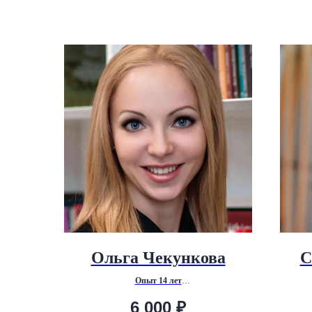
Ольга Чекункова
С
Опыт 14 лет
Психоаналитический коуч, клинический психолог,
П
6 000
₽
психоаналитический психотерапевт
орган