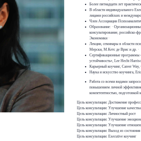
Более пятнадцати лет практичес
В области индивидуального Exec
лицами российских и междунар
Член Ассоциации Психоаналитич
Образование: · Организационный
консультирование, российско-
Экономики ·
Лекции, семинары в области пс
Мерски, М.Кетс де Врис и др. ·
Сертификационные программы «
устойчивость», Lee Hecht Harriso
Карьерный коучинг, Career Way, 
Наука и искусство коучинга, Eric
Работа со всеми видами запросо
повышением личной эффективнос
компетентностью, подготовкой 
Цель консультации: Достижение професс
Цель консультации: Улучшение качества
Цель консультации: Личностный рост
Цель консультации: Улучшение эмоцион
Цель консультации: Улучшение отноше
Цель консультации: Выход из состояния
Цель консультации: Executive коучинг