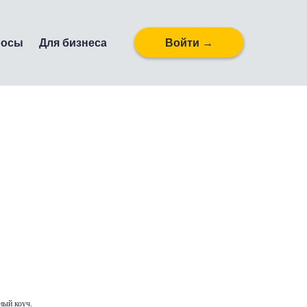
росы
Для бизнеса
Войти →
рный коуч.