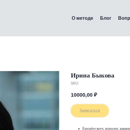
О методе
Блог
Воп
Ирина Быкова
SKU:
10000,00
₽
Записаться
Executive коуч, психолог, карье