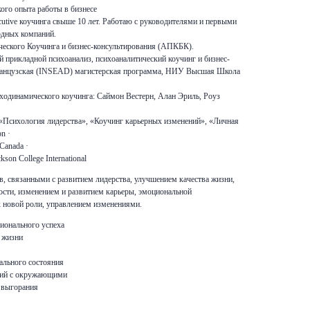
кого опыта работы в бизнесе
utive коучинга свыше 10 лет. Работаю с руководителями и первыми
одных компаний.
еского Коучинга и бизнес-консультирования (АПКБК).
 прикладной психоанализ, психоаналитический коучинг и бизнес-
французская (INSEAD) магистерская программа, НИУ Высшая Школа
иходинамического коучинга: Саймон Вестерн, Алан Эриль, Роуз
Психология лидерства», «Коучинг карьерных изменений», «Личная
n ·
Canada ·
kson College International
в, связанными с развитием лидерства, улучшением качества жизни,
ти, изменением и развитием карьеры, эмоциональной
к новой роли, управлением изменениями.
ионального успеха
 жизни
ального состояния
ний с окружающими
 выгорания