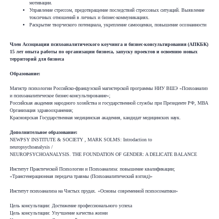
мотивации.
Управление стрессом, предотвращение последствий стрессовых ситуаций. Выявление
токсичных отношений в личных и бизнес-коммуникациях.
Раскрытие творческого потенциала, укрепление самооценки, повышение осознанности
Член Ассоциации психоаналитического коучинга и бизнес-консультирования (АПКБК)
15 лет опыта работы по организации бизнеса, запуску проектов и освоению новых
территорий для бизнеса
Образование:
Магистр психологии Российско-французской магистерской программы НИУ ВШЭ «Психоанализ
и психоаналитическое бизнес-консультирование»;
Российская академия народного хозяйства и государственной службы при Президенте РФ, МВА
Организация здравоохранения;
Красноярская Государственная медицинская академия, кандидат медицинских наук.
Дополнительное образование:
NEWPSY INSTITUTE & SOCIETY , MARK SOLMS: Introdaction to
neuropsychoanalysis /
NEUROPSYCHOANALYSIS. THE FOUNDATION OF GENDER: A DELICATE BALANCE
Институт Практической Психологии и Психоанализа: повышение квалификации;
«Трансгенерационная передача травмы (Психоаналитический взгляд)»
Институт психоанализа на Чистых прудах. «Основы современной психосоматики»
Цель консультации: Достижение профессионального успеха
Цель консультации: Улучшение качества жизни